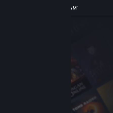
Iniciar sesión
Tienda
Comunidad
Acerca de
Soporte
Cambiar idioma
Obtener la aplicación de Steam Mobile
Ver versión clásica