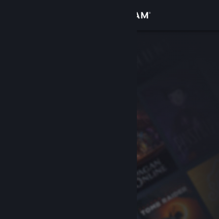
Iniciar sesión
Tienda
Comunidad
Acerca de
Soporte
Cambiar idioma
Obtener la aplicación de Steam Mobile
Ver versión clásica