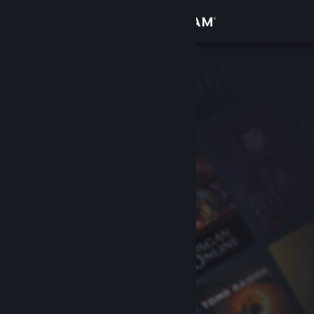
Iniciar sesión
Tienda
Comunidad
Acerca de
Soporte
Cambiar idioma
Obtener la aplicación de Steam Mobile
Ver versión clásica