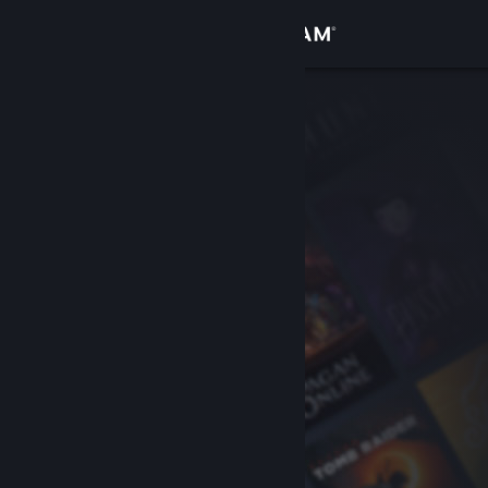
Iniciar sesión
Tienda
Comunidad
Acerca de
Soporte
Cambiar idioma
Obtener la aplicación de Steam Mobile
Ver versión clásica