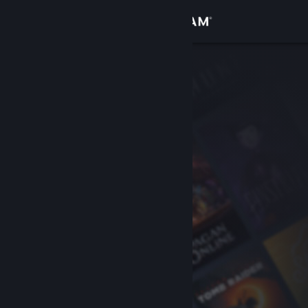
Iniciar sesión
Tienda
Comunidad
Acerca de
Soporte
Cambiar idioma
Obtener la aplicación de Steam Mobile
Ver versión clásica