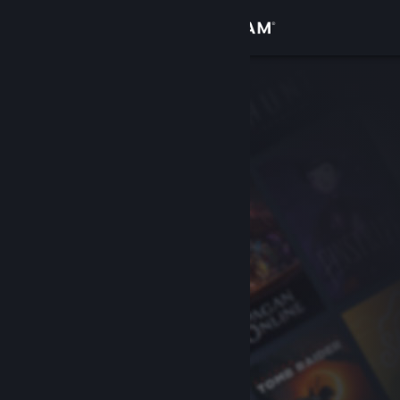
Iniciar sesión
Tienda
Comunidad
Acerca de
Soporte
Cambiar idioma
Obtener la aplicación de Steam Mobile
Ver versión clásica