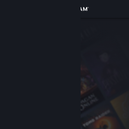
Iniciar sesión
Tienda
Comunidad
Acerca de
Soporte
Cambiar idioma
Obtener la aplicación de Steam Mobile
Ver versión clásica