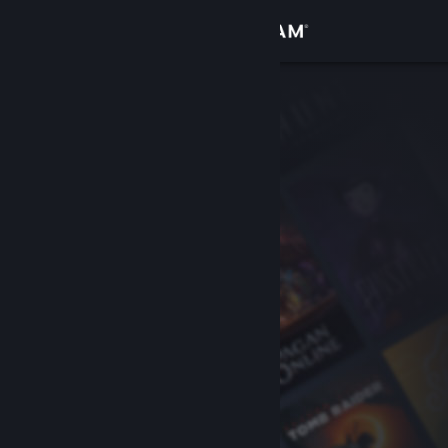
Iniciar sesión
Tienda
Comunidad
Acerca de
Soporte
Cambiar idioma
Obtener la aplicación de Steam Mobile
Ver versión clásica