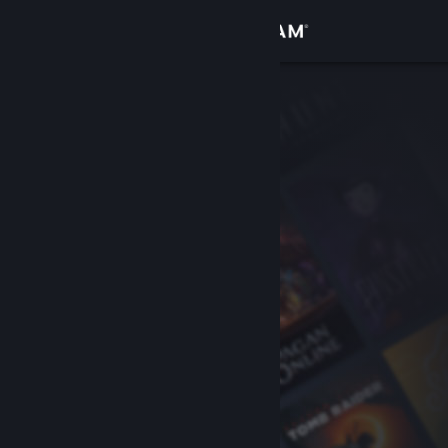
Iniciar sesión
Tienda
Comunidad
Acerca de
Soporte
Cambiar idioma
Obtener la aplicación de Steam Mobile
Ver versión clásica