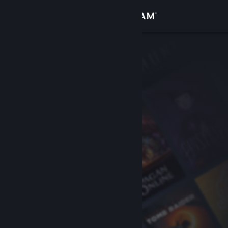
Iniciar sesión
Tienda
Comunidad
Acerca de
Soporte
Cambiar idioma
Obtener la aplicación de Steam Mobile
Ver versión clásica