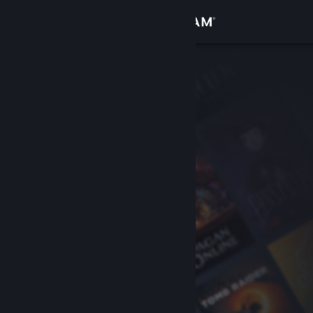
Iniciar sesión
Tienda
Comunidad
Acerca de
Soporte
Cambiar idioma
Obtener la aplicación de Steam Mobile
Ver versión clásica