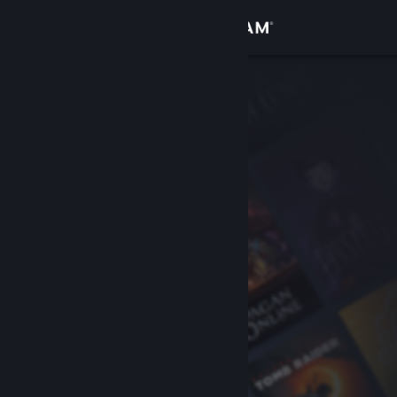
Iniciar sesión
Tienda
Comunidad
Acerca de
Soporte
Cambiar idioma
Obtener la aplicación de Steam Mobile
Ver versión clásica