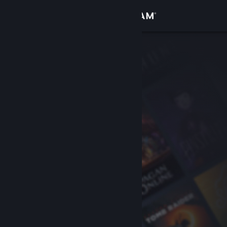
Iniciar sesión
Tienda
Comunidad
Acerca de
Soporte
Cambiar idioma
Obtener la aplicación de Steam Mobile
Ver versión clásica