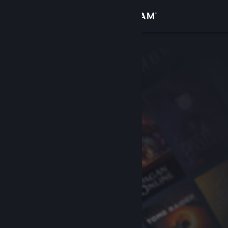
Iniciar sesión
Tienda
Comunidad
Acerca de
Soporte
Cambiar idioma
Obtener la aplicación de Steam Mobile
Ver versión clásica