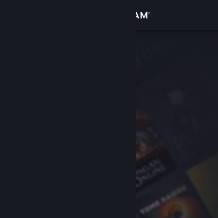
Iniciar sesión
Tienda
Comunidad
Acerca de
Soporte
Cambiar idioma
Obtener la aplicación de Steam Mobile
Ver versión clásica