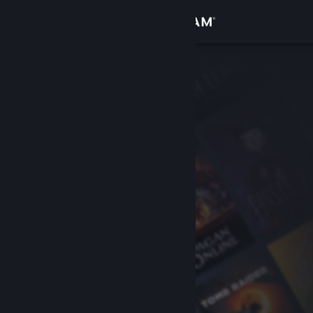
Iniciar sesión
Tienda
Comunidad
Acerca de
Soporte
Cambiar idioma
Obtener la aplicación de Steam Mobile
Ver versión clásica