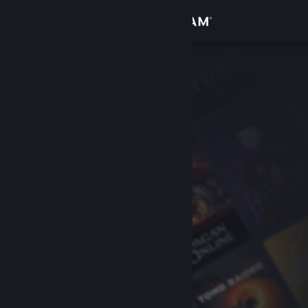
Iniciar sesión
Tienda
Comunidad
Acerca de
Soporte
Cambiar idioma
Obtener la aplicación de Steam Mobile
Ver versión clásica