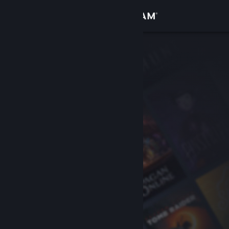
Iniciar sesión
Tienda
Comunidad
Acerca de
Soporte
Cambiar idioma
Obtener la aplicación de Steam Mobile
Ver versión clásica