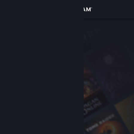
Iniciar sesión
Tienda
Comunidad
Acerca de
Soporte
Cambiar idioma
Obtener la aplicación de Steam Mobile
Ver versión clásica