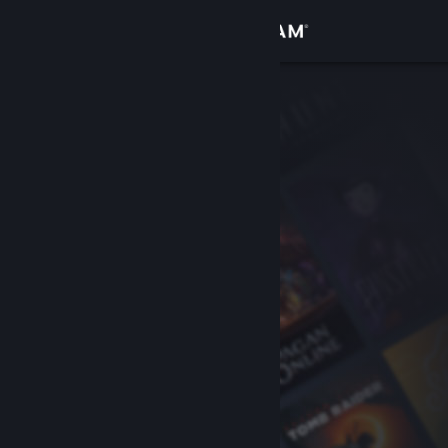
Iniciar sesión
Tienda
Comunidad
Acerca de
Soporte
Cambiar idioma
Obtener la aplicación de Steam Mobile
Ver versión clásica