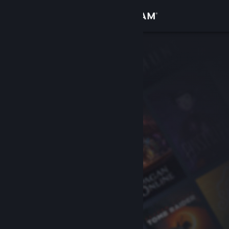
Iniciar sesión
Tienda
Comunidad
Acerca de
Soporte
Cambiar idioma
Obtener la aplicación de Steam Mobile
Ver versión clásica