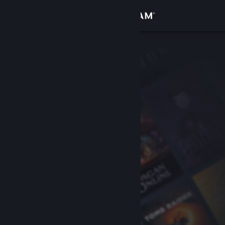
Iniciar sesión
Tienda
Comunidad
Acerca de
Soporte
Cambiar idioma
Obtener la aplicación de Steam Mobile
Ver versión clásica