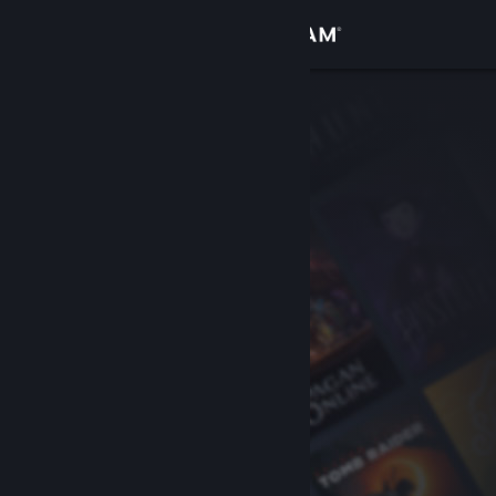
Iniciar sesión
Tienda
Comunidad
Acerca de
Soporte
Cambiar idioma
Obtener la aplicación de Steam Mobile
Ver versión clásica