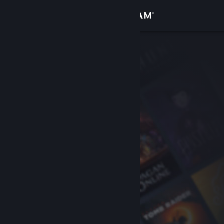
Iniciar sesión
Tienda
Comunidad
Acerca de
Soporte
Cambiar idioma
Obtener la aplicación de Steam Mobile
Ver versión clásica