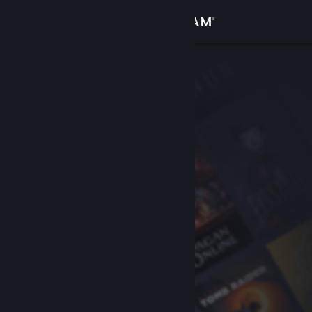
Iniciar sesión
Tienda
Comunidad
Acerca de
Soporte
Cambiar idioma
Obtener la aplicación de Steam Mobile
Ver versión clásica