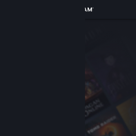
Iniciar sesión
Tienda
Comunidad
Acerca de
Soporte
Cambiar idioma
Obtener la aplicación de Steam Mobile
Ver versión clásica