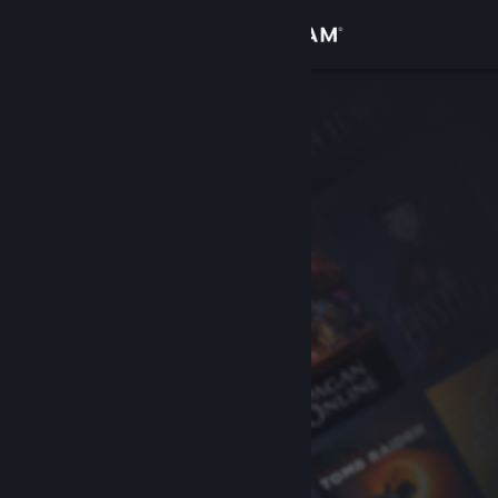
Iniciar sesión
Tienda
Comunidad
Acerca de
Soporte
Cambiar idioma
Obtener la aplicación de Steam Mobile
Ver versión clásica