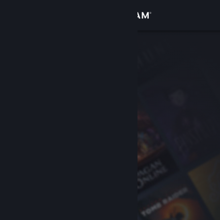
Iniciar sesión
Tienda
Comunidad
Acerca de
Soporte
Cambiar idioma
Obtener la aplicación de Steam Mobile
Ver versión clásica