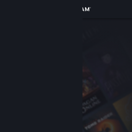
Iniciar sesión
Tienda
Comunidad
Acerca de
Soporte
Cambiar idioma
Obtener la aplicación de Steam Mobile
Ver versión clásica