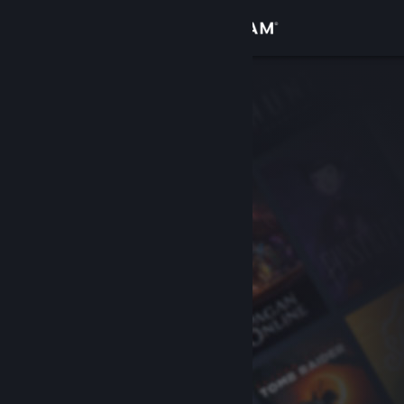
Iniciar sesión
Tienda
Comunidad
Acerca de
Soporte
Cambiar idioma
Obtener la aplicación de Steam Mobile
Ver versión clásica