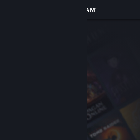
Iniciar sesión
Tienda
Comunidad
Acerca de
Soporte
Cambiar idioma
Obtener la aplicación de Steam Mobile
Ver versión clásica