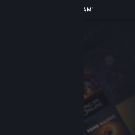
Iniciar sesión
Tienda
Comunidad
Acerca de
Soporte
Cambiar idioma
Obtener la aplicación de Steam Mobile
Ver versión clásica