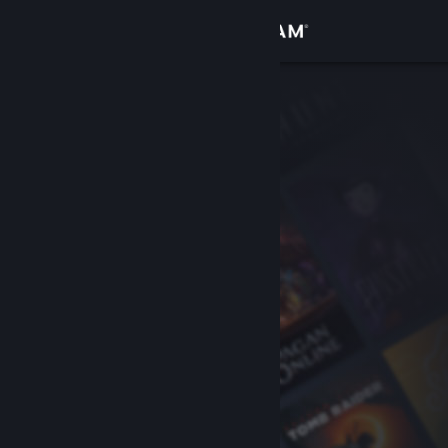
Iniciar sesión
Tienda
Comunidad
Acerca de
Soporte
Cambiar idioma
Obtener la aplicación de Steam Mobile
Ver versión clásica