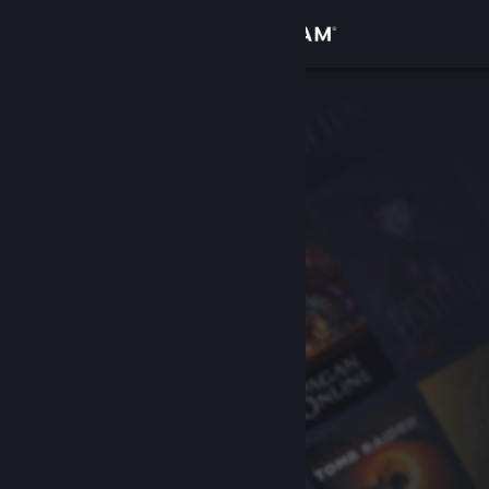
Iniciar sesión
Tienda
Comunidad
Acerca de
Soporte
Cambiar idioma
Obtener la aplicación de Steam Mobile
Ver versión clásica