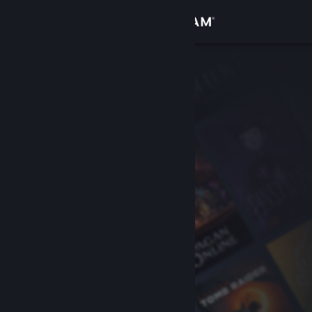
Iniciar sesión
Tienda
Comunidad
Acerca de
Soporte
Cambiar idioma
Obtener la aplicación de Steam Mobile
Ver versión clásica