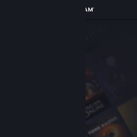
Iniciar sesión
Tienda
Comunidad
Acerca de
Soporte
Cambiar idioma
Obtener la aplicación de Steam Mobile
Ver versión clásica