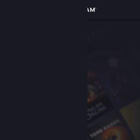
Iniciar sesión
Tienda
Comunidad
Acerca de
Soporte
Cambiar idioma
Obtener la aplicación de Steam Mobile
Ver versión clásica