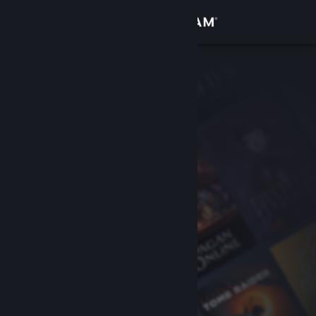
Iniciar sesión
Tienda
Comunidad
Acerca de
Soporte
Cambiar idioma
Obtener la aplicación de Steam Mobile
Ver versión clásica