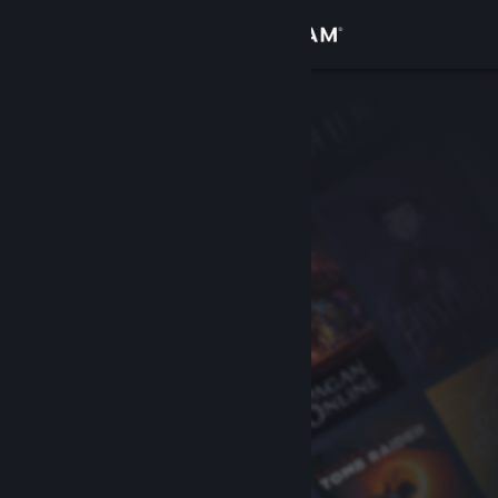
Iniciar sesión
Tienda
Comunidad
Acerca de
Soporte
Cambiar idioma
Obtener la aplicación de Steam Mobile
Ver versión clásica