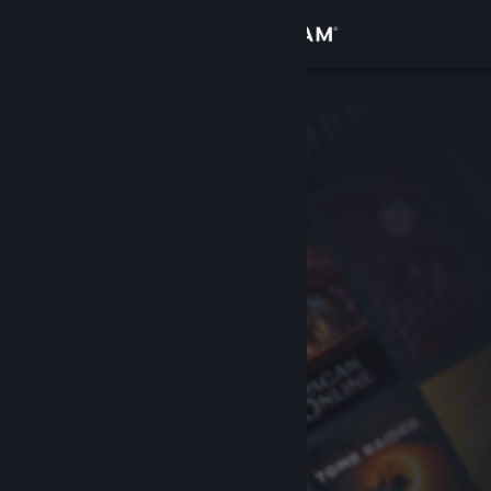
Iniciar sesión
Tienda
Comunidad
Acerca de
Soporte
Cambiar idioma
Obtener la aplicación de Steam Mobile
Ver versión clásica