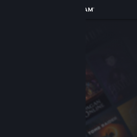
Iniciar sesión
Tienda
Comunidad
Acerca de
Soporte
Cambiar idioma
Obtener la aplicación de Steam Mobile
Ver versión clásica