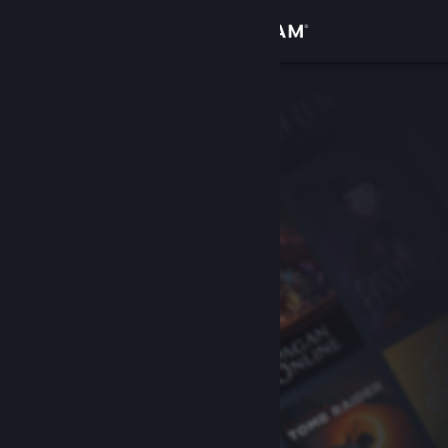
Iniciar sesión
Tienda
Comunidad
Acerca de
Soporte
Cambiar idioma
Obtener la aplicación de Steam Mobile
Ver versión clásica