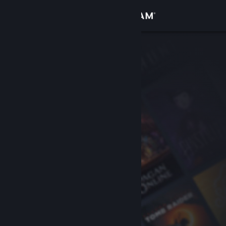
Iniciar sesión
Tienda
Comunidad
Acerca de
Soporte
Cambiar idioma
Obtener la aplicación de Steam Mobile
Ver versión clásica