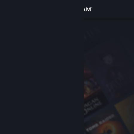
Iniciar sesión
Tienda
Comunidad
Acerca de
Soporte
Cambiar idioma
Obtener la aplicación de Steam Mobile
Ver versión clásica