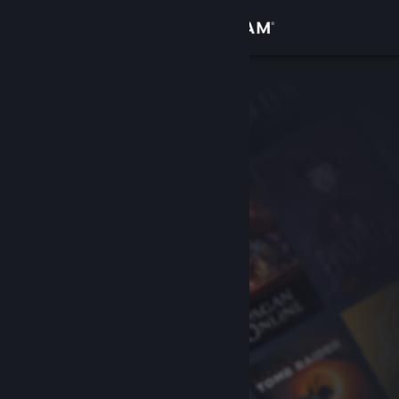
Iniciar sesión
Tienda
Comunidad
Acerca de
Soporte
Cambiar idioma
Obtener la aplicación de Steam Mobile
Ver versión clásica