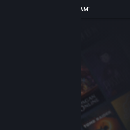
Iniciar sesión
Tienda
Comunidad
Acerca de
Soporte
Cambiar idioma
Obtener la aplicación de Steam Mobile
Ver versión clásica