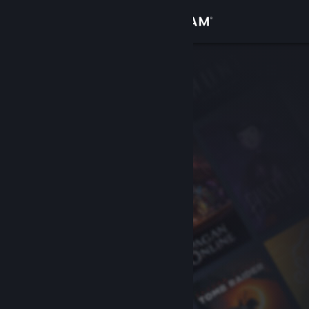
Iniciar sesión
Tienda
Comunidad
Acerca de
Soporte
Cambiar idioma
Obtener la aplicación de Steam Mobile
Ver versión clásica