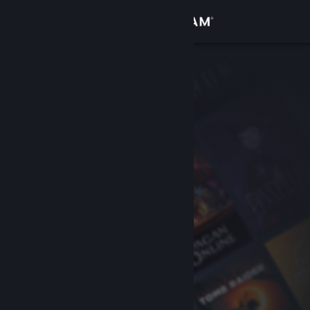
Iniciar sesión
Tienda
Comunidad
Acerca de
Soporte
Cambiar idioma
Obtener la aplicación de Steam Mobile
Ver versión clásica