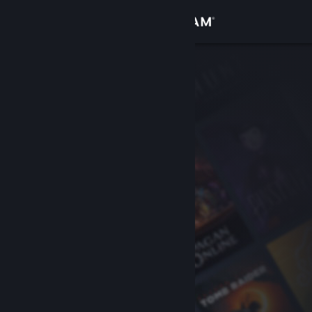
Iniciar sesión
Tienda
Comunidad
Acerca de
Soporte
Cambiar idioma
Obtener la aplicación de Steam Mobile
Ver versión clásica