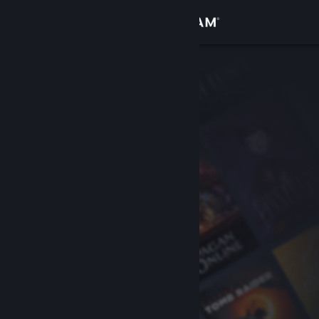
Iniciar sesión
Tienda
Comunidad
Acerca de
Soporte
Cambiar idioma
Obtener la aplicación de Steam Mobile
Ver versión clásica